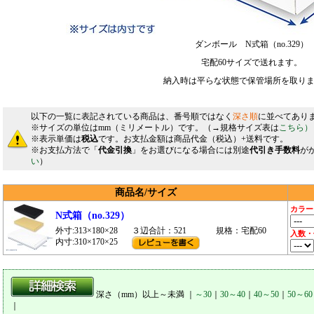
ダンボール N式箱（no.329）
宅配60サイズで送れます。
納入時は平らな状態で保管場所を取り
以下の一覧に表記されている商品は、番号順ではなく
深さ順
に並べてあり
※サイズの単位はmm（ミリメートル）です。（→規格サイズ表は
こちら）
※表示単価は
税込
です。お支払金額は商品代金（税込）+送料です。
※お支払方法で「
代金引換
」をお選びになる場合には別途
代引き手数料
が
い
）
商品名/サイズ
カラー
N式箱（no.329）
外寸:313×180×28
３辺合計：521
規格：宅配60
入数・
内寸:310×170×25