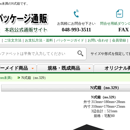
m未満のN式箱です。
お気軽にお問合せ下さい
問合せ用紙ダウン
048-993-3511
FAX：
｜
ご注文方法
｜
お支払方法・送料
｜
パッケージガイド
｜
お問い合わせ
｜
会員登録
｜
サイズや形式を指定して
ーメイド商品
規格・既成商品
オリジナル
mm未満）
N式箱（no.329）
N式箱（no.329）
N式箱（no.329）
外寸:313mm×180mm×28mm
内寸:310mm×170mm×25mm
3辺合計：521mm
規格：宅配60