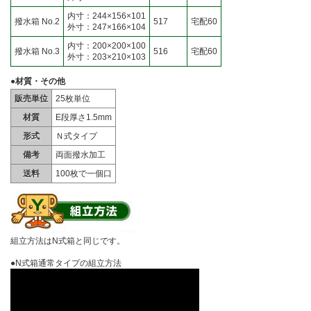
内寸：244×156×101
撥水箱 No.2
517
宅配60
外寸：247×166×104
内寸：200×200×100
撥水箱 No.3
516
宅配60
外寸：203×210×103
●材質・その他
販売単位
25枚単位
材質
E段厚さ1.5mm
形式
Ｎ式タイプ
備考
両面撥水加工
送料
100枚で一個口
組立方法はN式箱と同じです。
●N式箱通常タイプの組立方法