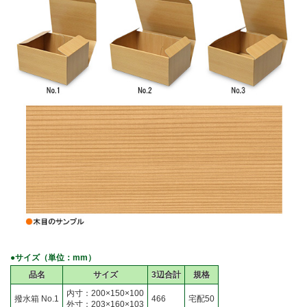
●サイズ（単位：mm）
品名
サイズ
3辺合計
規格
内寸：200×150×100
撥水箱 No.1
466
宅配50
外寸：203×160×103