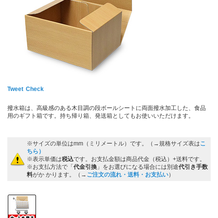
Tweet
Check
撥水箱は、高級感のある木目調の段ボールシートに両面撥水加工した、食品
用のギフト箱です。持ち帰り箱、発送箱としてもお使いいただけます。
※サイズの単位はmm（ミリメートル）です。（→規格サイズ表は
こ
ちら）
※表示単価は
税込
です。お支払金額は商品代金（税込）+送料です。
※お支払方法で「
代金引換
」をお選びになる場合には別途
代引き手数
料
がか かります。（→
ご注文の流れ・送料・お支払い
）