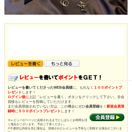
レビューを書いてくださったWEB会員様
に、もれなく
１００ポイントプ
レゼント
します！
ログイン後に
上記「レビューを書く」ボタンをクリックして下さい。非会
員様もレビューを投稿していただけます。
まだ会員登録されていない方は、この機会にぜひ
会員登録
を！
新規会員登
録時
に
５００ポイントプレゼント
します！
※レビューがページに反映されるまでにしばらくお時間を頂
く場合がございます。予めご了承ください。
※不適切な内容を含む場合は、投稿されたレビューを予告なく削除する場合がございま