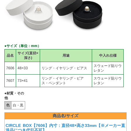
●サイズ（単位：mm）
サイズ(直径×
品名
用途
中入れ仕様
深さ)
スウェード貼りウ
7606
48×33
リング・イヤリング・ピアス
レタン
リング・イヤリング・ピア
スウェード貼りウ
7607
73×41
ス・ペンダント
レタン
●材質・その
他
色
白・黒
商品名/サイズ
CIRCLE BOX【7606】内寸：直径48×高さ33mm【※メーカー直
送品につき代引不可】