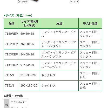
●サイズ（単位：mm）
サイズ(幅×奥
品名
用途
中入れ仕様
行×深さ)
リング・イヤリング・ピア
スウェード貼り
7150REP
60×60×38
ス
ウレタン
リング・イヤリング・ピア
スウェード貼り
7152REP
76×50×26
ス・ペンダント
ウレタン
リング・イヤリング・ピア
スウェード貼り
7153REP
84×68×26
ス・ペンダント
ウレタン
リング・イヤリング・ピア
スウェード貼り
7154REP
97×83×26
ス・ペンダント
ウレタン
スウェード貼り
7155N
215×35×26
ネックレス
台紙
スウェード貼り
7151N
190×180×26
ネックレス
台紙
●材質・その他
白×シルバー
色