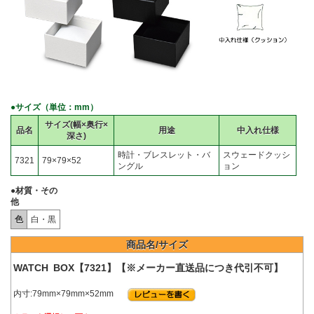
●サイズ（単位：mm）
サイズ(幅×奥行×
品名
用途
中入れ仕様
深さ)
時計・ブレスレット・バ
スウェードクッシ
7321
79×79×52
ングル
ョン
●材質・その
他
色
白・黒
商品名/サイズ
WATCH BOX【7321】【※メーカー直送品につき代引不可】
内寸:79mm×79mm×52mm