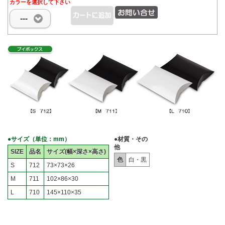
カラーを選択して下さい
---
●サイズ（単位：mm）
●材質・その
他
SIZE
品名
サイズ(幅×深さ×高さ)
色
白・黒
S
712
73×73×26
M
711
102×86×30
L
710
145×110×35