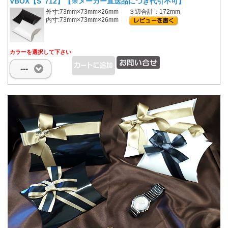
VBOX【S 712】【※メーカー直送品につき代引不可】
外寸:73mm×73mm×26mm
３辺合計：172mm
内寸:73mm×73mm×26mm
カラーを選択して下さい
---