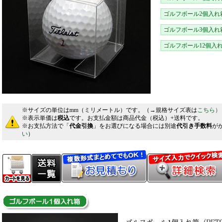
ゴルフボール2個入れ
ゴルフボール3個入れ
ゴルフボール12個入
※サイズの単位はmm（ミリメートル）です。（→規格サイズ表は
こちら）
※表示単価は
税込
です。お支払金額は商品代金（税込）+送料です。
※お支払方法で「
代金引換
」をお選びになる場合には別途
代引き手数料
が
い
）