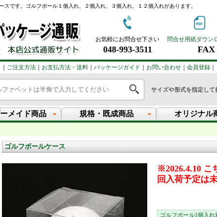
ースです。ゴルフボール１個入れ、２個入れ、３個入れ、１２個入れがあります。
お気軽にお問合せ下さい
問合せ用紙ダウン
048-993-3511
FAX：
｜
ご注文方法
｜
お支払方法・送料
｜
パッケージガイド
｜
お問い合わせ
｜
会員登録
｜
サイズや形式を指定して
ーメイド商品
規格・既成商品
オリジナル
ゴルフボールケース
※2026.4.
回入荷予定は
ゴルフボール1個入れ