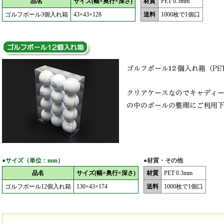
品名
サイズ(幅×奥行×深さ)
材質
PET 0.3mm
ゴルフボール3個入れ箱
43×43×128
送料
1000枚で1個口
●サイズ（単位：mm）
●材質・その他
品名
サイズ(幅×奥行×深さ)
材質
PET 0.3mm
ゴルフボール12個入れ箱
130×43×174
送料
1000枚で1個口