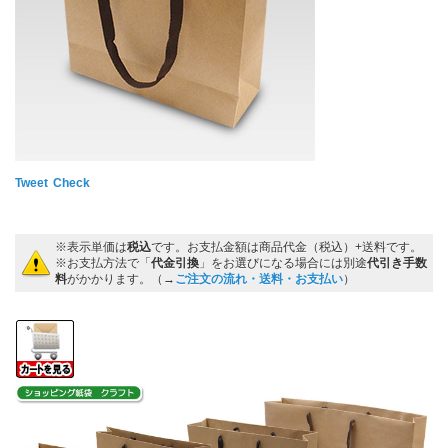
Tweet
Check
※表示単価は
税込
です。お支払金額は商品代金（税込）+送料です。
※お支払方法で「
代金引換
」をお選びになる場合には別途
代引き手数
料
がかかります。（→
ご注文の流れ・送料・お支払い
）