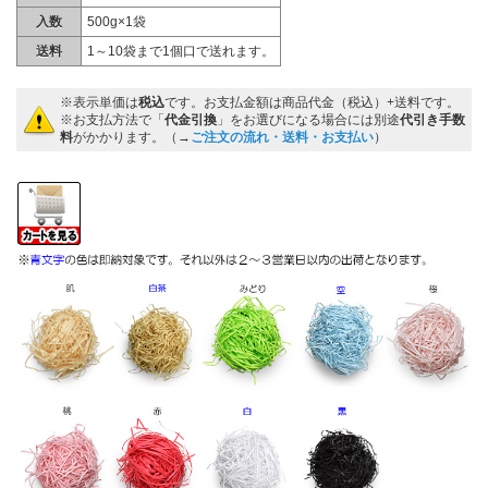
入数
500g×1袋
送料
1～10袋まで1個口で送れます。
※表示単価は
税込
です。お支払金額は商品代金（税込）+送料です。
※お支払方法で「
代金引換
」をお選びになる場合には別途
代引き手数
料
がかかります。（→
ご注文の流れ・送料・お支払い
）