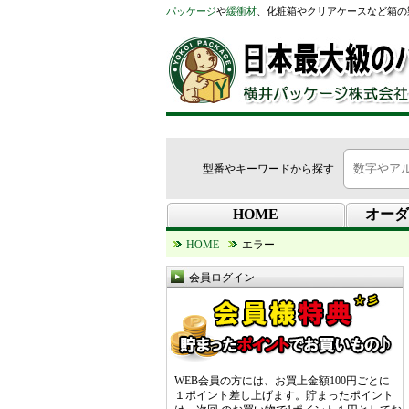
パッケージ
や
緩衝材
、化粧箱やクリアケースなど箱の
型番やキーワードから探す
HOME
オーダ
HOME
エラー
会員ログイン
WEB会員の方には、お買上金額100円ごとに
１ポイント差し上げます。貯まったポイント