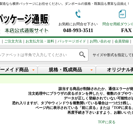
製造なら横井パッケージにお任せください。ダンボールの規格・既製品も豊富な品揃え！
お気軽にお問合せ下さい
問合せ用紙ダウン
048-993-3511
FAX：
｜
ご注文方法
｜
お支払方法・送料
｜
パッケージガイド
｜
お問い合わせ
｜
会員登録
｜
サイズや形式を指定して
ーメイド商品
規格・既成商品
オリジナル
該当する商品が削除されたか、通信エラーが
注文処理中にブラウザの戻るボタンを押したり、複数のタブやウ
データが正しく登録されていない可能性が
恐れ入りますが、タブやウィンドウを複数開いている場合は一つだけ残し
ページ内に表示されている「前に戻る」または「TOPに戻る
再度手続き下さいますよう、お願いいた
TOPに戻る